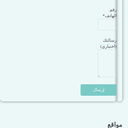
رقم
الهاتف*
رسالتك
(اختياري)
مواقع