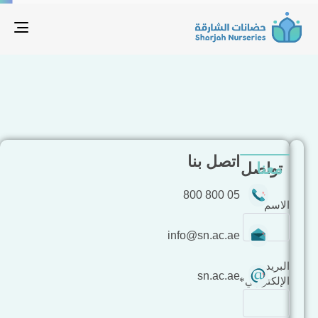
tion
اتصل بنا
معنا
تواصل
05 800 800
الاسم*
info@sn.ac.ae
البريد
sn.ac.ae
الإلكتروني*